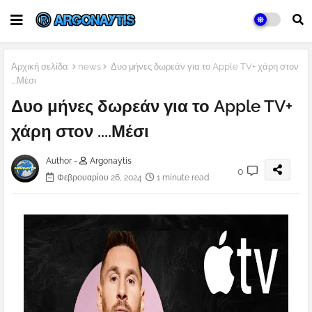
Αρχική σελίδα
news
Δυο μήνες δωρεάν για το Apple TV+ χάρη στον
....Μέσι
Δυο μήνες δωρεάν για το Apple TV+
χάρη στον ....Μέσι
Author -
Argonaytis
0
Φεβρουαρίου 26, 2024
1 minute read