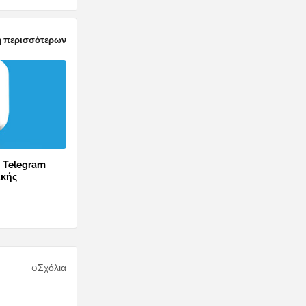
 περισσότερων
ο Telegram
ικής
0Σχόλια