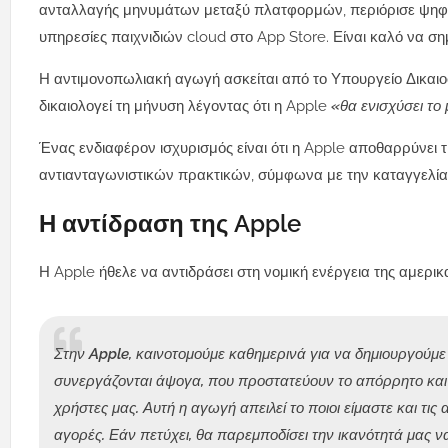
ανταλλαγής μηνυμάτων μεταξύ πλατφορμών, περιόρισε ψηφιακ
υπηρεσίες παιχνιδιών cloud στο App Store. Είναι καλό να ση
Η αντιμονοπωλιακή αγωγή ασκείται από το Υπουργείο Δικαιοσ
δικαιολογεί τη μήνυση λέγοντας ότι η Apple
«θα ενισχύσει τ
Ένας ενδιαφέρον ισχυρισμός είναι ότι η Apple αποθαρρύνει τ
αντιανταγωνιστικών πρακτικών, σύμφωνα με την καταγγελία.
Η αντίδραση της Apple
Η Apple ήθελε να αντιδράσει στη νομική ενέργεια της αμερι
Στην Apple, καινοτομούμε καθημερινά για να δημιουργούμ
συνεργάζονται άψογα, που προστατεύουν το απόρρητο και 
χρήστες μας. Αυτή η αγωγή απειλεί το ποιοι είμαστε και τι
αγορές. Εάν πετύχει, θα παρεμποδίσει την ικανότητά μας ν