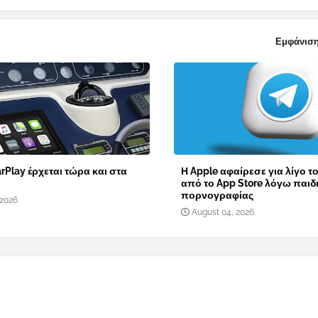
Εμφάνιση
rPlay έρχεται τώρα και στα
Η Apple αφαίρεσε για λίγο τ
από το App Store λόγω παιδ
πορνογραφίας
 2026
August 04, 2026