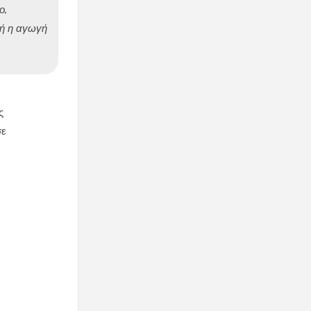
ο,
τή η αγωγή
α
ς
σε