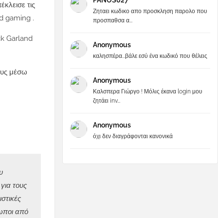
PANOS027
κλεισε τις
Ζηταει κωδικο απο προσκληση παρολο που
d gaming .
προσπαθσα α...
ck Garland
Anonymous
καλησπέρα...βάλε εσύ ένα κωδικό που θέλεις
ους μέσω
Anonymous
Καλσπερα Γιώργο ! Μόλις έκανα login μου
ζητάει inv...
Anonymous
όχι δεν διαγράφονται κανονικά
υ
για τους
ιστικές
ρωποι από