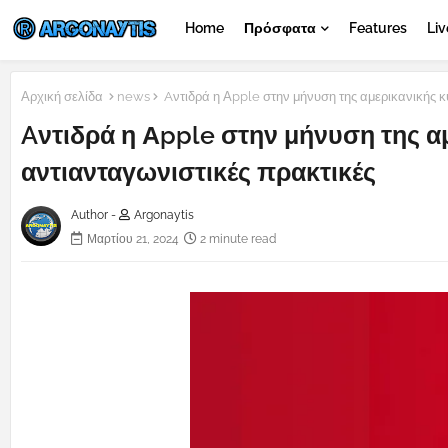
Home
Πρόσφατα
Features
Liv
Αρχική σελίδα
news
Aντιδρά η Αpple στην μήνυση της αμερικανικής κ
Aντιδρά η Αpple στην μήνυση της α
αντιανταγωνιστικές πρακτικές
Author -
Argonaytis
Μαρτίου 21, 2024
2 minute read