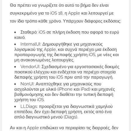
Θα πρέπει να γνωρίζετε ότι αυτό το βήμα δεν είναι
συγκεκριμένο για το iOS 18, η Apple και λειτουργεί με
τον ίδιο τρόπο κάθε χρόνο. Υπάρχουν διάφορες εκδόσεις:
Σταθερό: iOS σε πλήρη έκδοση που αφορά το ευρύ
κοινό.
InternalUI: Δημιουργήθηκε για μηχανικούς
λογισμικού της Apple, και συχνά περιέχει μια έκδοση
προπαραγωγής της διεπαφής χρήστη iOS, με νέες και
μη ανακοινωμένες λειτουργίες.
VendorUI: Σχεδιασμένο για εργοστασιακές δοκιμές
ποιοτικού ελέγχου και ενδέχεται να περιέχει στοιχεία
διεπαφής χρήστη του iOS πριν από την παραγωγή.
NonUI: Αναπτύχθηκε για μηχανικούς που
ασχολούνται με υλικό (iPhone και iPad) και μηχανές
βαθμονόμησης και δεν διαθέτει την τυπική διεπαφή
χρήστη του iOS.
LLDiags: προορίζεται για διαγνωστικά χαμηλού
επιπέδου, δεν έχει διεπαφή χρήστη, εκτός από ένα
απλό διαγνωστικό μενού (Diags).
Αν και η Apple επιδιώκει να περιορίσει τις διαρροές, δεν