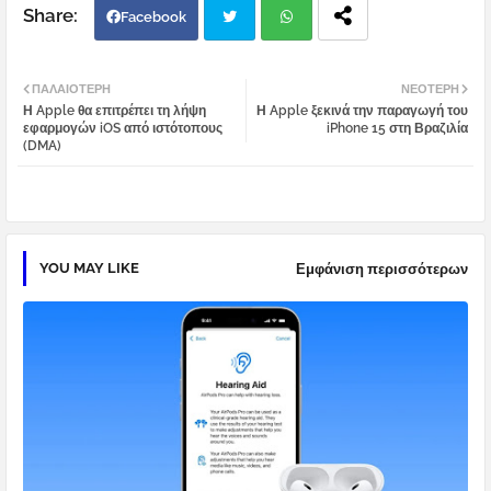
Facebook
Twi
Wh
ΠΑΛΑΙΌΤΕΡΗ
ΝΕΌΤΕΡΗ
Η Apple θα επιτρέπει τη λήψη
Η Apple ξεκινά την παραγωγή του
tter
atsa
εφαρμογών iOS από ιστότοπους
iPhone 15 στη Βραζιλία
(DMA)
pp
YOU MAY LIKE
Εμφάνιση περισσότερων