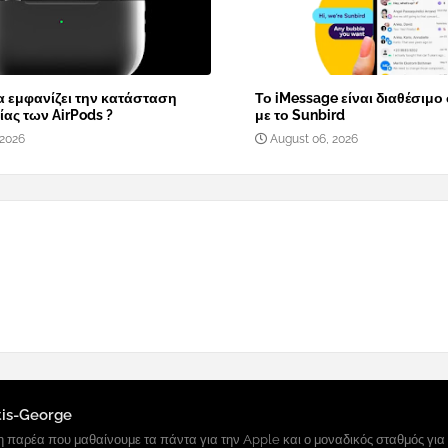
α εμφανίζει την κατάσταση
Το iMessage είναι διαθέσιμο
ας των AirPods ?
με το Sunbird
 2026
August 06, 2026
tis-George
 παρέα που μαθαίνουμε τα πάντα για την Apple και ο μοναδικός σταθμός για