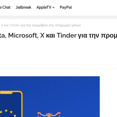
e Chat
Jailbreak
AppleTV
PayPal
 X και Tinder για την προμήθεια στις πληρωμές τρίτων
a, Microsoft, X και Tinder για την προ