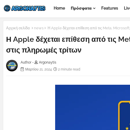
Home
Πρόσφατα
Features
Liv
Αρχική σελίδα
news
Η Apple δέχεται επίθεση από τις Meta, Microsoft,
Η Apple δέχεται επίθεση από τις Met
στις πληρωμές τρίτων
Author -
Argonaytis
Μαρτίου 21, 2024
2 minute read