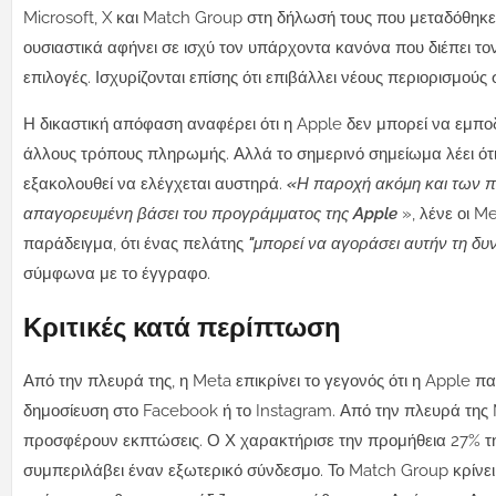
Microsoft, X και Match Group στη δήλωσή τους που μεταδόθηκ
ουσιαστικά αφήνει σε ισχύ τον υπάρχοντα κανόνα που διέπει το
επιλογές. Ισχυρίζονται επίσης ότι επιβάλλει νέους περιορισμο
Η δικαστική απόφαση αναφέρει ότι η Apple δεν μπορεί να εμπ
άλλους τρόπους πληρωμής. Αλλά το σημερινό σημείωμα λέει ότι 
εξακολουθεί να ελέγχεται αυστηρά.
«Η παροχή ακόμη και των π
απαγορευμένη βάσει του προγράμματος της Apple
», λένε οι M
παράδειγμα, ότι ένας πελάτης
"μπορεί να αγοράσει αυτήν τη δ
σύμφωνα με το έγγραφο.
Κριτικές κατά περίπτωση
Από την πλευρά της, η Meta επικρίνει το γεγονός ότι η Apple π
δημοσίευση στο Facebook ή το Instagram. Από την πλευρά της Mi
προσφέρουν εκπτώσεις. Ο Χ χαρακτήρισε την προμήθεια 27% της 
συμπεριλάβει έναν εξωτερικό σύνδεσμο. Το Match Group κρίνει 