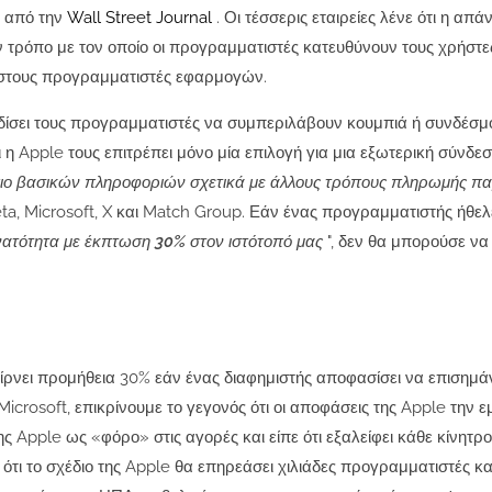
ε από την
Wall Street Journal
. Οι τέσσερις εταιρείες λένε ότι η απ
ν τρόπο με τον οποίο οι προγραμματιστές κατευθύνουν τους χρήστε
ύς στους προγραμματιστές εφαρμογών.
οδίσει τους προγραμματιστές να συμπεριλάβουν κουμπιά ή συνδέσμ
η Apple τους επιτρέπει μόνο μία επιλογή για μια εξωτερική σύνδε
ιο βασικών πληροφοριών σχετικά με άλλους τρόπους πληρωμής πα
eta, Microsoft, X και Match Group. Εάν ένας προγραμματιστής ήθελε
υνατότητα με έκπτωση 30% στον ιστότοπό μας
", δεν θα μπορούσε να 
αίρνει προμήθεια 30% εάν ένας διαφημιστής αποφασίσει να επισημάν
crosoft, επικρίνουμε το γεγονός ότι οι αποφάσεις της Apple την ε
Apple ως «φόρο» στις αγορές και είπε ότι εξαλείφει κάθε κίνητρο
ότι το σχέδιο της Apple θα επηρεάσει χιλιάδες προγραμματιστές κ