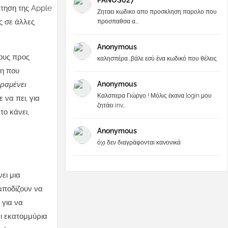
PANOS027
άντηση της Apple
Ζηταει κωδικο απο προσκληση παρολο που
ς σε άλλες
προσπαθσα α...
Anonymous
ους προς
καλησπέρα...βάλε εσύ ένα κωδικό που θέλεις
ση που
Anonymous
ραμένει
Καλσπερα Γιώργο ! Μόλις έκανα login μου
 να πει, για
ζητάει inv...
το κάνει,
Anonymous
όχι δεν διαγράφονται κανονικά
ει μια
μποδίζουν να
 για να
αι εκατομμύρια