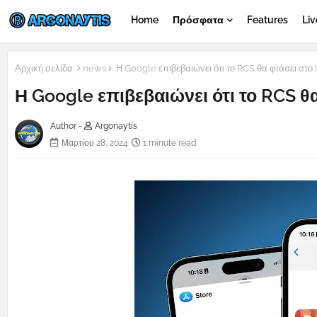
Home
Πρόσφατα
Features
Liv
Αρχική σελίδα
news
Η Google επιβεβαιώνει ότι το RCS θα φτάσει στο i
Η Google επιβεβαιώνει ότι το RCS θα
Author -
Argonaytis
Μαρτίου 28, 2024
1 minute read