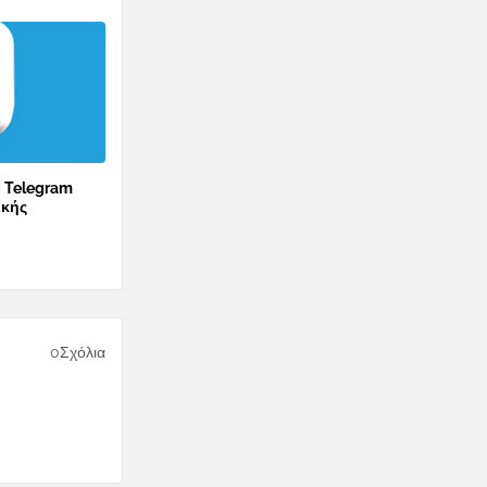
ο Telegram
ικής
0Σχόλια