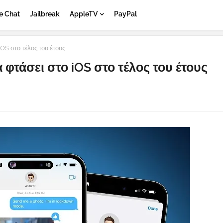
e Chat
Jailbreak
AppleTV
PayPal
OS στο τέλος του έτους
 φτάσει στο iOS στο τέλος του έτους