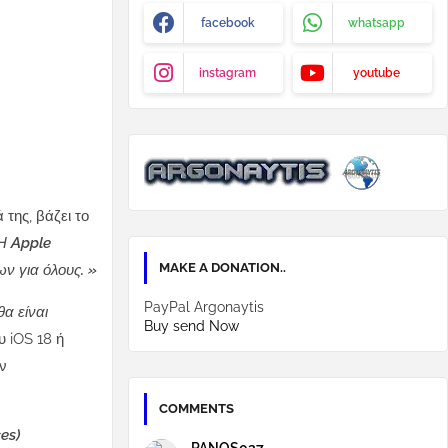
facebook
whatsapp
instagram
youtube
της, βάζει το
Η Apple
MAKE A DONATION..
ων για όλους. »
PayPal Argonaytis
θα είναι
Buy send Now
υ iOS 18 ή
ην
COMMENTS
es)