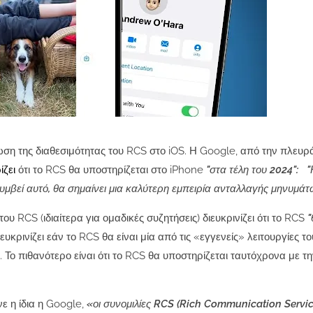
η της διαθεσιμότητας του RCS στο iOS. Η Google, από την πλευρά 
ίζει
ότι το RCS θα υποστηρίζεται στο iPhone
"στα τέλη του 2024":
"
συμβεί αυτό, θα σημαίνει μια καλύτερη εμπειρία ανταλλαγής μηνυμάτ
ου RCS (ιδιαίτερα για ομαδικές συζητήσεις) διευκρινίζει ότι το RCS
"
υκρινίζει εάν το RCS θα είναι μία από τις «εγγενείς» λειτουργίες το
 Το πιθανότερο είναι ότι το RCS θα υποστηρίζεται ταυτόχρονα με τ
ε η ίδια η Google,
«οι συνομιλίες RCS (Rich Communication Servic