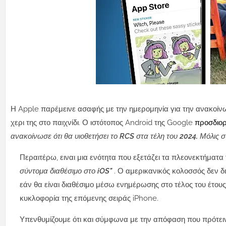
Η Apple παρέμεινε ασαφής με την ημερομηνία για την ανακοίνωσ
χερι της στο παιχνίδι. Ο ιστότοπος Android της Google
προσδιορ
ανακοίνωσε ότι θα υιοθετήσει το RCS στα τέλη του 2024. Μόλις 
Περαιτέρω, ειναι μια ενότητα που εξετάζει τα πλεονεκτήματα τ
σύντομα διαθέσιμο στο iOS"
. Ο αμερικανικός κολοσσός δεν διε
εάν θα είναι διαθέσιμο μέσω ενημέρωσης στο τέλος του έτους.
κυκλοφορία της επόμενης σειράς iPhone.
Υπενθυμίζουμε ότι και σύμφωνα με την απόφαση που πρότειν