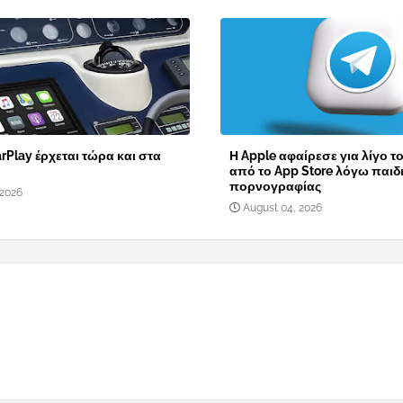
rPlay έρχεται τώρα και στα
Η Apple αφαίρεσε για λίγο τ
από το App Store λόγω παιδ
πορνογραφίας
 2026
August 04, 2026