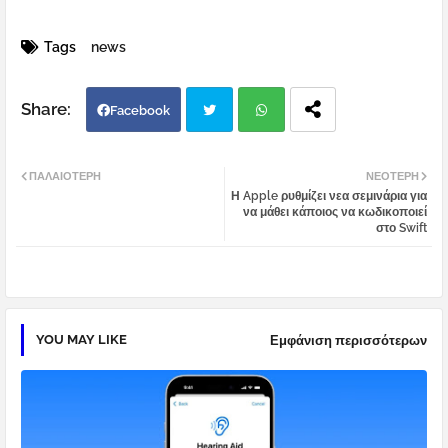
Tags
news
Facebook
Twi
Wh
ΠΑΛΑΙΌΤΕΡΗ
ΝΕΌΤΕΡΗ
Η Apple ρυθμίζει νεα σεμινάρια για
tter
atsa
να μάθει κάποιος να κωδικοποιεί
στο Swift
pp
YOU MAY LIKE
Εμφάνιση περισσότερων