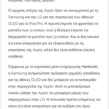
Απριλίου. Γιατί όμως άργησε ?
Ο αρχικός στόχος της Apple ήταν να συνεργαστεί με τη
Samsung και την LG για την παραγωγή των οθονών
OLED για το iPad Pro. Η πρώτη έπρεπε να φροντίσει το
μοντέλο των 11 ιντσών, ενώ η δεύτερη έπρεπε να
διαχειριστεί το μοντέλο των 13 ιντσών. Και οι δύο κάνουν
ό,τι είναι απαραίτητο για να εξοικειωθούν με τις
απαιτήσεις της Apple, αλλά δεν είναι καθόλου εύκολη
υπόθεση.
Σύμφωνα με το κορεατικό μέσο ενημέρωσης
Hankooki
,
η Samsung αντιμετώπισε πρόσφατα χαμηλές αποδόσεις
για τις οθόνες OLED και δεν μπόρεσε να ανταποκριθεί
στην παραγγελία της Apple. Αυτό το μπλοκάρισμα
λοιπόν ώθησε την Apple να μεταφέρει μέρος των
παραγγελιών στην LG. Η τελευταία πρέπει επομένως να
κάνει ό,τι είναι απαραίτητο για να αυξήσει τον όγκο