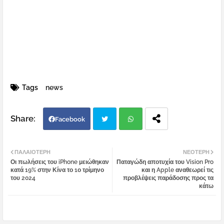
Tags
news
Facebook
Twi
Wh
ΠΑΛΑΙΌΤΕΡΗ
ΝΕΌΤΕΡΗ
Οι πωλήσεις του iPhone μειώθηκαν
Παταγώδη αποτυχία του Vision Pro
tter
atsa
κατά 19% στην Κίνα το 1ο τρίμηνο
και η Apple αναθεωρεί τις
του 2024
προβλέψεις παράδοσης προς τα
κάτω
pp