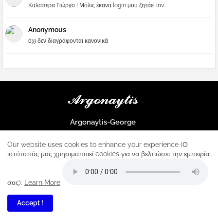
Καλσπερα Γιώργο ! Μόλις έκανα login μου ζητάει inv...
Anonymous
όχι δεν διαγράφονται κανονικά
Argonaytis-George
Μια μεγάλη παρέα που μαθαίνουμε τα πάντα για την Apple και ο
μοναδικός σταθμός για κάθε iphone
Our website uses cookies to enhance your experience (Ο
ιστότοπός μας χρησιμοποιεί cookies για να βελτιώσει την εμπειρία
Home
About
Contact us
Privacy Policy
σας).
Learn More
Accept !
3
All Right Reserved Copyright ...