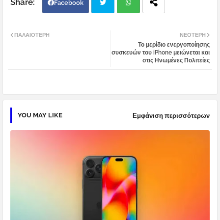
Facebook
Twi
Wh
ΠΑΛΑΙΌΤΕΡΗ
ΝΕΌΤΕΡΗ
Το μερίδιο ενεργοποίησης
tter
atsa
συσκευών του iPhone μειώνεται και
στις Ηνωμένες Πολιτείες
pp
YOU MAY LIKE
Εμφάνιση περισσότερων