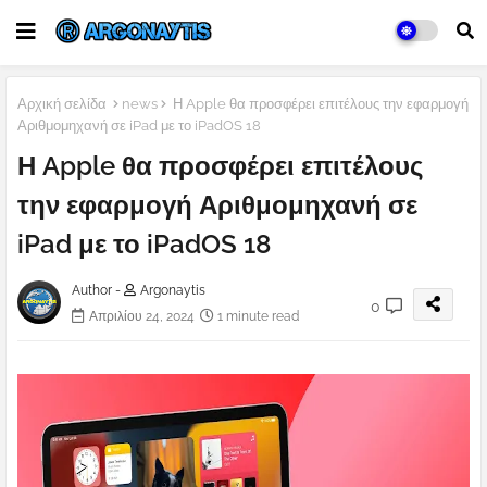
Αρχική σελίδα
news
Η Apple θα προσφέρει επιτέλους την εφαρμογή
Αριθμομηχανή σε iPad με το iPadOS 18
Η Apple θα προσφέρει επιτέλους
την εφαρμογή Αριθμομηχανή σε
iPad με το iPadOS 18
Author -
Argonaytis
0
Απριλίου 24, 2024
1 minute read