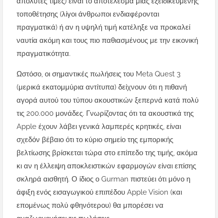
απόλυτες τιμές) είναι το αποτέλεσμα μιας εξειδικευμένης
τοποθέτησης (λίγοι άνθρωποι ενδιαφέρονται
πραγματικά) ή αν η υψηλή τιμή κατέληξε να προκαλεί
ναυτία ακόμη και τους πιο παθιασμένους με την εικονική
πραγματικότητα.
Ωστόσο, οι σημαντικές πωλήσεις του Meta Quest 3
(μερικά εκατομμύρια αντίτυπα) δείχνουν ότι η πιθανή
αγορά αυτού του τύπου ακουστικών ξεπερνά κατά πολύ
τις 200.000 μονάδες. Γνωρίζοντας ότι τα ακουστικά της
Apple έχουν λάβει γενικά λαμπερές κρητικές, είναι
σχεδόν βέβαιο ότι το κύριο σημείο της εμπορικής
βελτίωσης βρίσκεται τώρα στο επίπεδο της τιμής, ακόμα
κι αν η έλλειψη αποκλειστικών εφαρμογών είναι επίσης
σκληρά αισθητή. Ο ίδιος ο Gurman πιστεύει ότι μόνο η
άφιξη ενός εισαγωγικού επιπέδου Apple Vision (και
επομένως πολύ φθηνότερου) θα μπορέσει να