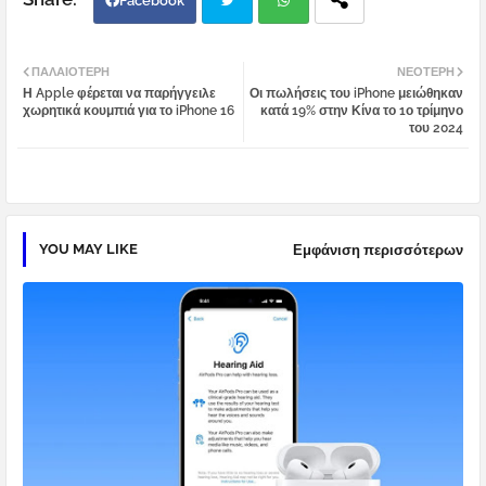
Facebook
Twi
Wh
ΠΑΛΑΙΌΤΕΡΗ
ΝΕΌΤΕΡΗ
Η Apple φέρεται να παρήγγειλε
Οι πωλήσεις του iPhone μειώθηκαν
tter
atsa
χωρητικά κουμπιά για το iPhone 16
κατά 19% στην Κίνα το 1ο τρίμηνο
του 2024
pp
YOU MAY LIKE
Εμφάνιση περισσότερων