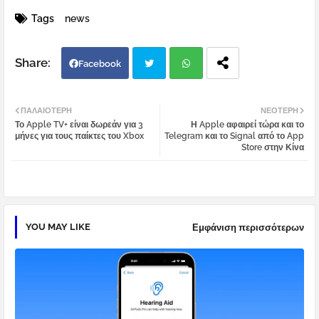
Tags
news
Facebook
Twi
Wh
ΠΑΛΑΙΌΤΕΡΗ
ΝΕΌΤΕΡΗ
Το Apple TV+ είναι δωρεάν για 3
Η Apple αφαιρεί τώρα και το
tter
atsa
μήνες για τους παίκτες του Xbox
Telegram και το Signal από το App
Store στην Κίνα
pp
YOU MAY LIKE
Εμφάνιση περισσότερων