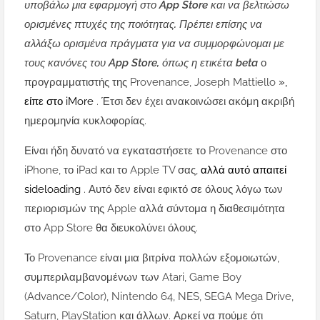
υποβάλω μια εφαρμογή στο App Store και να βελτιώσω
ορισμένες πτυχές της ποιότητας. Πρέπει επίσης να
αλλάξω ορισμένα πράγματα για να συμμορφώνομαι με
τους κανόνες του App Store, όπως η ετικέτα beta
ο
προγραμματιστής της Provenance, Joseph Mattiello
»,
είπε στο iMore
. Έτσι δεν έχει ανακοινώσει ακόμη ακριβή
ημερομηνία κυκλοφορίας.
Είναι ήδη δυνατό να εγκαταστήσετε το Provenance στο
iPhone, το iPad και το Apple TV σας,
αλλά αυτό απαιτεί
sideloading
. Αυτό δεν είναι εφικτό σε όλους λόγω των
περιορισμών της Apple αλλά σύντομα η διαθεσιμότητα
στο App Store θα διευκολύνει όλους.
Το Provenance είναι μια βιτρίνα πολλών εξομοιωτών,
συμπεριλαμβανομένων των Atari, Game Boy
(Advance/Color), Nintendo 64, NES, SEGA Mega Drive,
Saturn, PlayStation και άλλων. Αρκεί να πούμε ότι