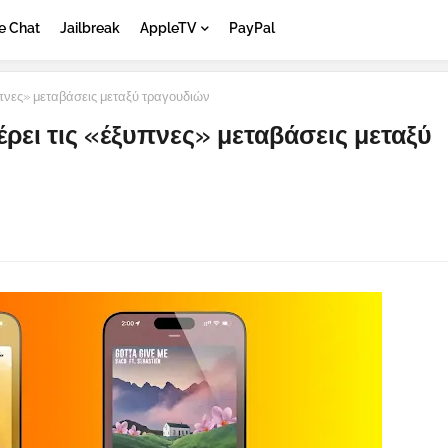
e Chat
Jailbreak
AppleTV
PayPal
πνες» μεταβάσεις μεταξύ τραγουδιών
ρει τις «έξυπνες» μεταβάσεις μεταξύ