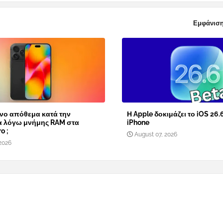
Εμφάνιση
νο απόθεμα κατά την
Η Apple δοκιμάζει το iOS 26.
α λόγω μνήμης RAM στα
iPhone
o ;
August 07, 2026
2026