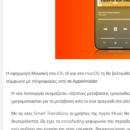
Η εφαρμογή Μουσική στο iOS 18 και στο macOS 15 θα βελτιωθεί
σύμφωνα με πληροφορίες από
το AppleInsider
.
Η νέα λειτουργία ονομάζεται «έξυπνες μεταβάσεις τραγουδιώ
χρησιμοποιείται για τη μετάβαση από το ένα τραγούδι στο άλλ
Με τις νέες Smart Transitions, οι χρήστες της Apple Music 
δευτερόλεπτα. Ως έχει, το crossfading γεφυρώνει την περίοδ
ενώ αυξάνει την ένταση της νέας μουσικής, δημιουργώντας μ