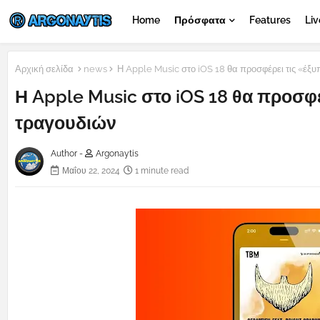
Home
Πρόσφατα
Features
Liv
Αρχική σελίδα
news
Η Apple Music στο iOS 18 θα προσφέρει τις «έξυ
Η Apple Music στο iOS 18 θα προσφέ
τραγουδιών
Author -
Argonaytis
Μαΐου 22, 2024
1 minute read