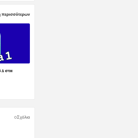
 περισσότερων
6.1 στα
0Σχόλια