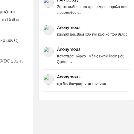
PANOS027
Ζηταει κωδικο απο προσκληση παρολο που
μάζεται
προσπαθσα α...
ι το Dolby
Anonymous
καλησπέρα...βάλε εσύ ένα κωδικό που θέλεις
εκριμένες
Anonymous
Καλσπερα Γιώργο ! Μόλις έκανα login μου
WWDC 2024 .
ζητάει inv...
Anonymous
όχι δεν διαγράφονται κανονικά