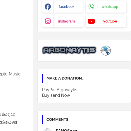
facebook
whatsapp
instagram
youtube
pple Music,
MAKE A DONATION..
PayPal Argonaytis
Buy send Now
1 έως 12
COMMENTS
τελειώνει