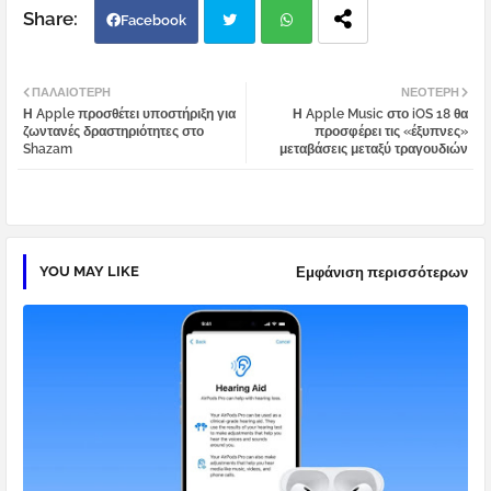
Facebook
Twi
Wh
ΠΑΛΑΙΌΤΕΡΗ
ΝΕΌΤΕΡΗ
Η Apple προσθέτει υποστήριξη για
Η Apple Music στο iOS 18 θα
tter
atsa
ζωντανές δραστηριότητες στο
προσφέρει τις «έξυπνες»
Shazam
μεταβάσεις μεταξύ τραγουδιών
pp
YOU MAY LIKE
Εμφάνιση περισσότερων