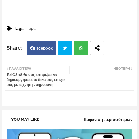
Tags
tips
Facebook
Twi
Wh
ΠΑΛΑΙΌΤΕΡΗ
ΝΕΌΤΕΡΗ
Το iOS 18 θα σας επιτρέψει να
tter
atsa
δημιουργήσετε τα δικά σας emojis
σας με τεχνητή νοημοσύνη
pp
YOU MAY LIKE
Εμφάνιση περισσότερων