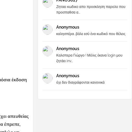
PANOS027
Ζηταει κωδικο απο προσκληση παρολο που
προσπαθσα α...
Anonymous
καλησπέρα...βάλε εσύ ένα κωδικό που θέλεις
Anonymous
Καλσπερα Γιώργο ! Μόλις έκανα login μου
ζητάει inv...
Anonymous
μόσια έκδοση
όχι δεν διαγράφονται κανονικά
χει απευθείας
θα έπρεπε,