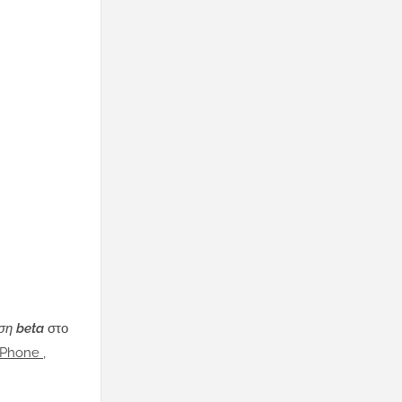
ση beta
στο
 iPhone
,