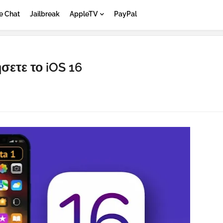
e Chat
Jailbreak
AppleTV
PayPal
σετε το iOS 16