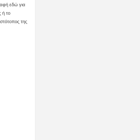
ραφή εδώ για
 ή το
ιστότοπος της