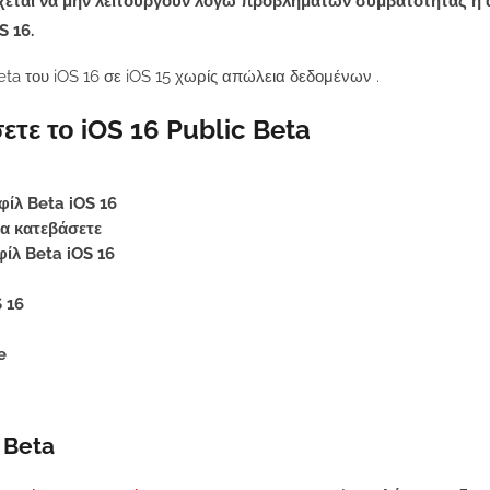
δέχεται να μην λειτουργούν λόγω προβλημάτων συμβατότητας ή
 16.
eta του iOS 16 σε iOS 15 χωρίς απώλεια δεδομένων
.
τε το iOS 16 Public Beta
φίλ Beta iOS 16
να κατεβάσετε
ίλ Beta iOS 16
 16
e
 Beta