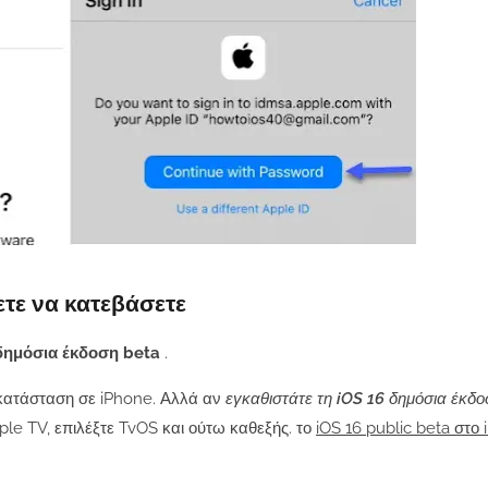
ετε να κατεβάσετε
δημόσια έκδοση beta
.
εγκατάσταση σε iPhone. Αλλά αν
εγκαθιστάτε τη
iOS 16
δημόσια έκδο
pple TV, επιλέξτε TvOS και ούτω καθεξής. το
iOS 16 public beta στο