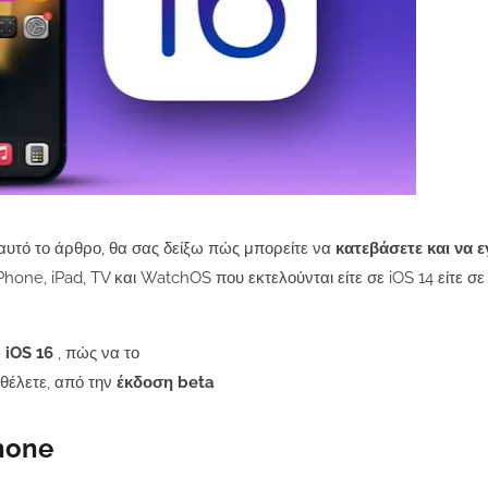
 αυτό το άρθρο, θα σας δείξω πώς μπορείτε να
κατεβάσετε και να 
one, iPad, TV και WatchOS που εκτελούνται είτε σε iOS 14 είτε σε
 iOS 16
, πώς να το
θέλετε, από την
έκδοση beta
hone