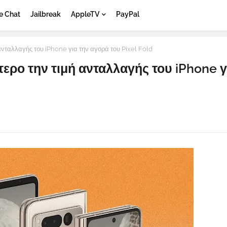
e Chat
Jailbreak
AppleTV
PayPal
νταλλαγής του iPhone για την αγορά του Pixel Fold
ρο την τιμή ανταλλαγής του iPhone γ