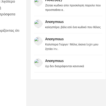
PANOS027
α λιγότερο
Ζηταει κωδικο απο προσκληση παρολο που
ή
προσπαθσα α...
 πρόσφατα
Anonymous
καλησπέρα...βάλε εσύ ένα κωδικό που θέλεις
ρίζοντας ότι
Anonymous
Καλσπερα Γιώργο ! Μόλις έκανα login μου
ζητάει inv...
Anonymous
όχι δεν διαγράφονται κανονικά