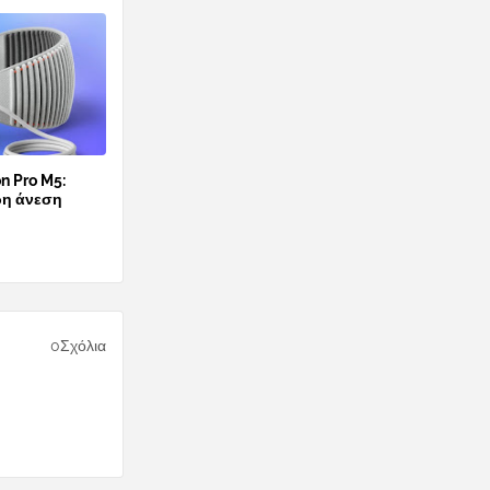
n Pro M5:
ρη άνεση
0Σχόλια